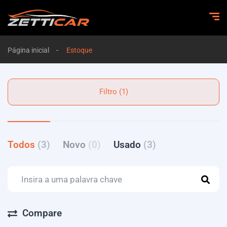
Página inicial
Estoque
Filtro (1)
Todos
(3)
Novo
(0)
Usado
(3)
Compare