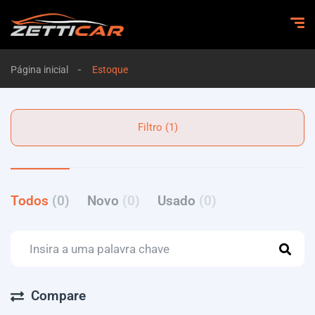
Página inicial
Estoque
Filtro (1)
Todos
(0)
Novo
(0)
Usado
(0)
Compare