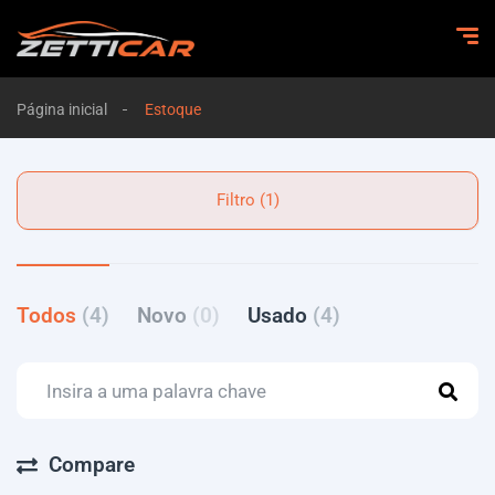
Página inicial
Estoque
Filtro (1)
Todos
(4)
Novo
(0)
Usado
(4)
Compare