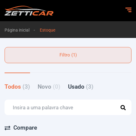
Página inicial
Estoque
Filtro (1)
Todos
(3)
Novo
(0)
Usado
(3)
Compare