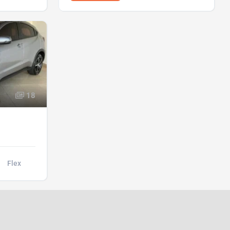
Diesel
R$216.000,00
18
Flex