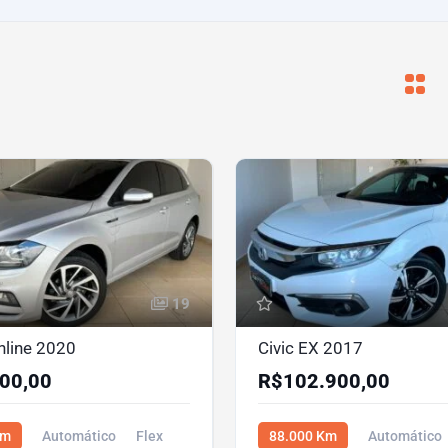
19
hline 2020
Civic EX 2017
00,00
R$102.900,00
Km
Automático
Flex
88.000 Km
Automático