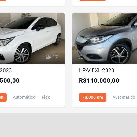
00
R$102.900,00
17
 2023
HR-V EXL 2020
500,00
R$110.000,00
Km
Automático
Flex
73.000 Km
Automático
,00
R$110.000,00