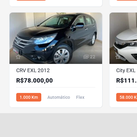
Flex
R$64.000,00
R$83.500,
22
CRV EXL 2012
City EXL
R$78.000,00
R$111.
1.000 Km
Automático
Flex
58.000 
R$78.000,00
R$111.500