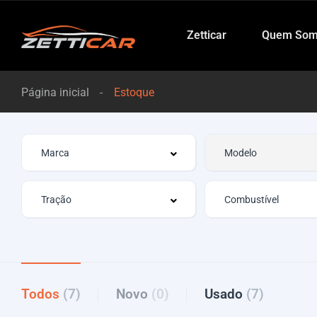
Zetticar
Quem Som
Página inicial
Estoque
Todos
(7)
Novo
(0)
Usado
(7)