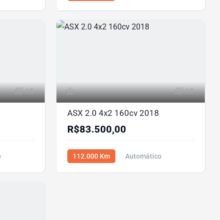
Diesel
R$216.000,00
15
19
ASX 2.0 4x2 160cv 2018
R$83.500,00
o
112.000 Km
Automático
Flex
R$83.500,00