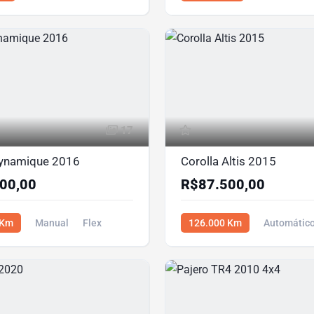
00
R$102.900,00
17
Dynamique 2016
Corolla Altis 2015
00,00
R$87.500,00
 Km
Manual
Flex
126.000 Km
Automátic
00
Flex
R$87.500,00