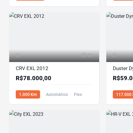
Flex
R$64.000,00
R$83.500,
22
CRV EXL 2012
Duster 
R$78.000,00
R$59.0
1.000 Km
Automático
Flex
117.000
R$78.000,00
R$59.000,