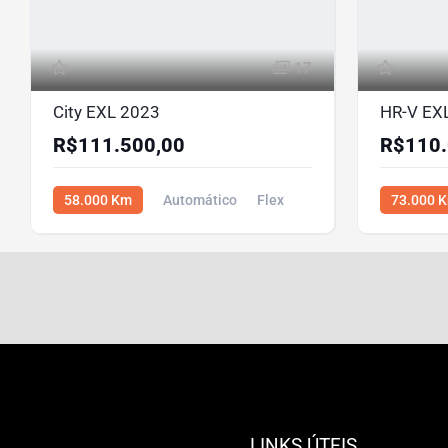
17
City EXL 2023
HR-V EX
R$111.500,00
R$110.
58.000 Km
Automático
Flex
73.000 
R$111.500,00
R$110.000
LINKS ÚTEIS