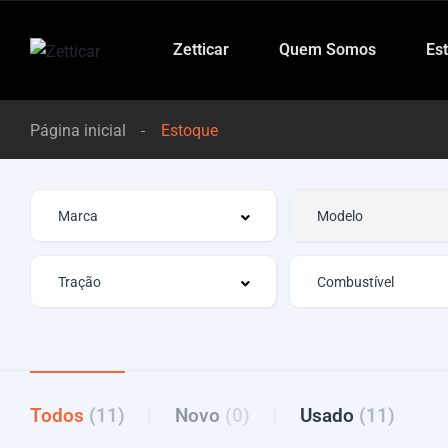
Zetticar
Quem Somos
Es
Página inicial
Estoque
Todos
(11)
Novo
(0)
Usado
(11)