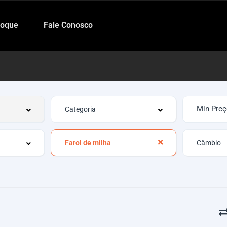
toque
Fale Conosco
Farol de milha