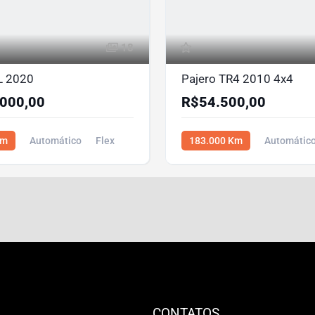
18
L 2020
Pajero TR4 2010 4x4
000,00
R$54.500,00
Km
Automático
Flex
183.000 Km
Automátic
,00
Flex
4x4
R$54.500,00
CONTATOS