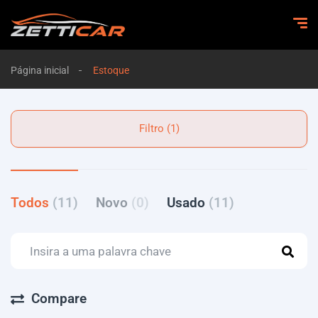
Página inicial
Estoque
Filtro (1)
Todos
(11)
Novo
(0)
Usado
(11)
Compare