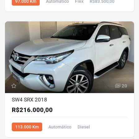
97.000 Km
Automático
Flex
R$83.500,00
20
SW4 SRX 2018
R$216.000,00
113.000 Km
Automático
Diesel
R$216.000,00