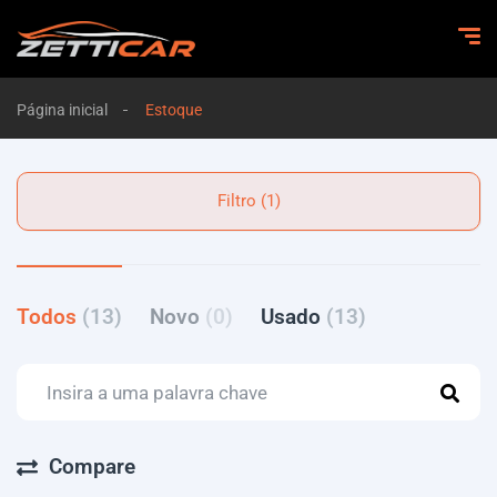
Página inicial
Estoque
Filtro (1)
Todos
(13)
Novo
(0)
Usado
(13)
Compare