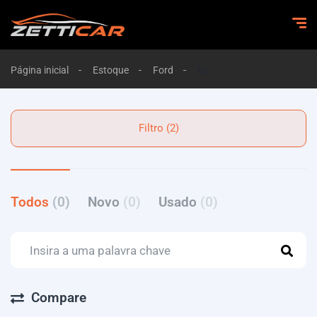
Página inicial
Estoque
Ford
Ka
Filtro (2)
Todos
(0)
Novo
(0)
Usado
(0)
Compare