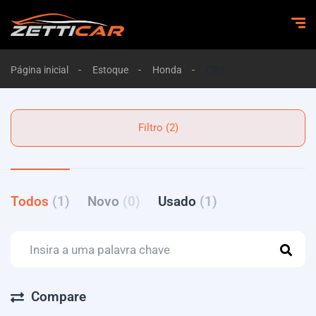
Página inicial
Estoque
Honda
CRV
Filtro (2)
Todos
(1)
Novo
(0)
Usado
(1)
Compare