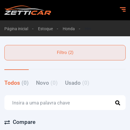
Página inicial
Estoque
Honda
Hrv
Filtro (2)
Todos
(0)
Novo
(0)
Usado
(0)
Compare