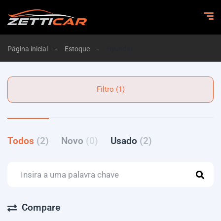
Página inicial
Estoque
Hyundai
Filtro (1)
Todos
(2)
Novo
(0)
Usado
(2)
Compare