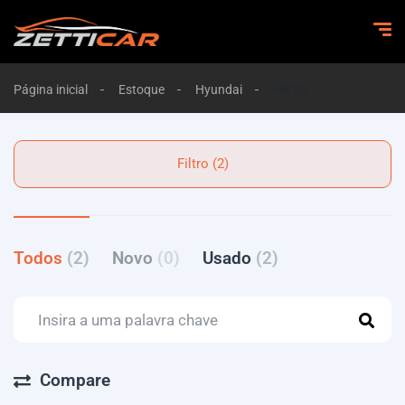
Página inicial
Estoque
Hyundai
HB 20
Filtro (2)
Todos
(2)
Novo
(0)
Usado
(2)
Compare