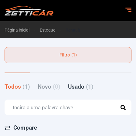
Página inicial
Estoque
Renault
Filtro (1)
Todos
(1)
Novo
(0)
Usado
(1)
Compare