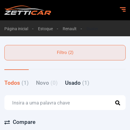
Página inicial
Estoque
Renault
Duster
Filtro (2)
Todos
(1)
Novo
(0)
Usado
(1)
Compare