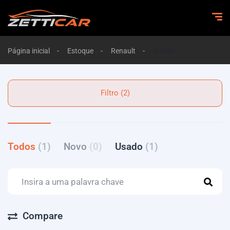
Página inicial
Estoque
Renault
Duster
Filtro (2)
Todos
(1)
Novo
(0)
Usado
(1)
Compare