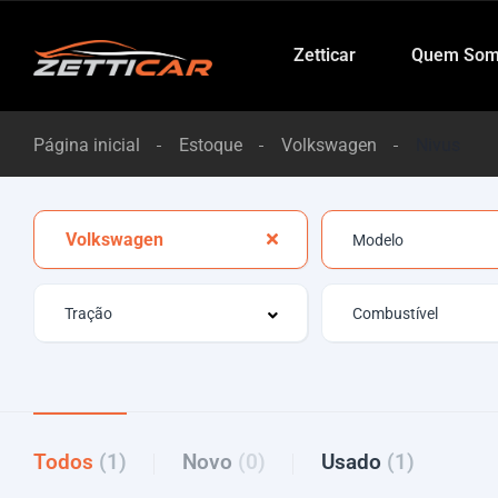
Zetticar
Quem Som
Página inicial
Estoque
Volkswagen
Nivus
Volkswagen
Todos
(1)
Novo
(0)
Usado
(1)