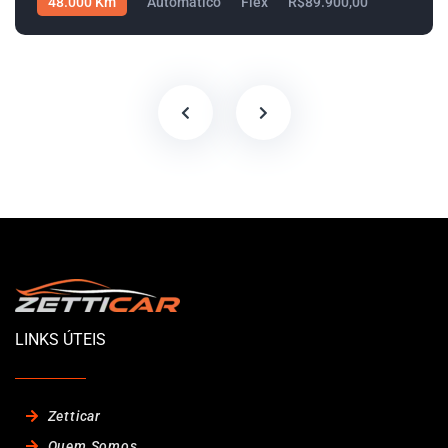
48.000 Km
Automático
Flex
R$89.900,00
LINKS ÚTEIS
Zetticar
Quem Somos