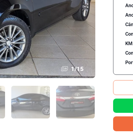
Ano
Ano
Câm
Con
KM
Com
Por
1
/
15