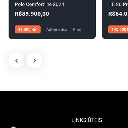
Polo Comfortline 2024
HB 20 P
R$89.900,00
R$64.0
48.000 Km
Automático
Flex
145.000
R$89.900,00
R$64.000,
LINKS ÚTEIS