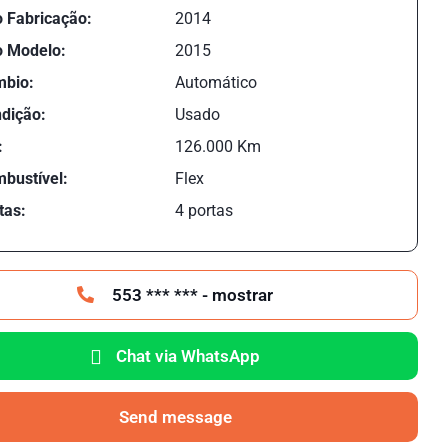
 Fabricação:
2014
 Modelo:
2015
bio:
Automático
dição:
Usado
:
126.000 Km
bustível:
Flex
tas:
4 portas
553 *** *** - mostrar
Chat via WhatsApp
Send message