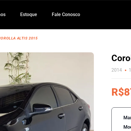
os
Estoque
Fale Conosco
COROLLA ALTIS 2015
Corol
2014
R$8
Mar
Mod