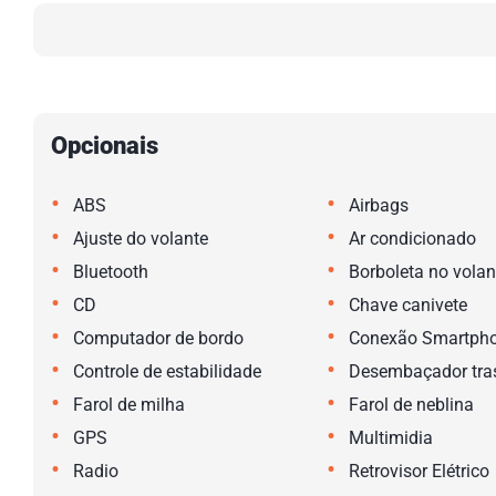
Opcionais
•
•
ABS
Airbags
•
•
Ajuste do volante
Ar condicionado
•
•
Bluetooth
Borboleta no volan
•
•
CD
Chave canivete
•
•
Computador de bordo
Conexão Smartph
•
•
Controle de estabilidade
Desembaçador tras
•
•
Farol de milha
Farol de neblina
•
•
GPS
Multimidia
•
•
Radio
Retrovisor Elétrico