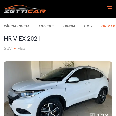
PÁGINA INICIAL
ESTOQUE
HONDA
HR-V
HR-V EX
HR-V EX 2021
SUV
Flex
1
/
18