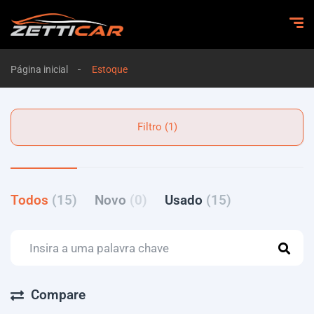
Página inicial
Estoque
Filtro (1)
Todos
(15)
Novo
(0)
Usado
(15)
Compare