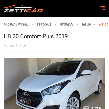
PÁGINA INICIAL
ESTOQUE
HYUNDAI
HB 20
HB 20
HB 20 Comfort Plus 2019
Hatch
Flex
1
/
15