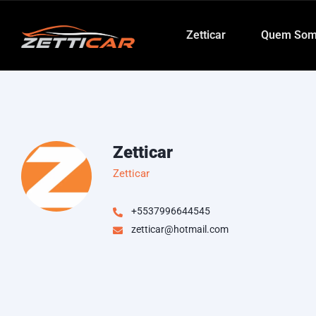
Zetticar
Quem Som
Zetticar
Zetticar
+5537996644545
zetticar@hotmail.com