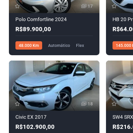
17
Polo Comfortline 2024
HB 20 P
R$89.900,00
R$64.0
48.000 Km
Automático
Flex
145.000
R$89.900,00
R$64.000,
18
Civic EX 2017
SW4 SRX
R$102.900,00
R$216.