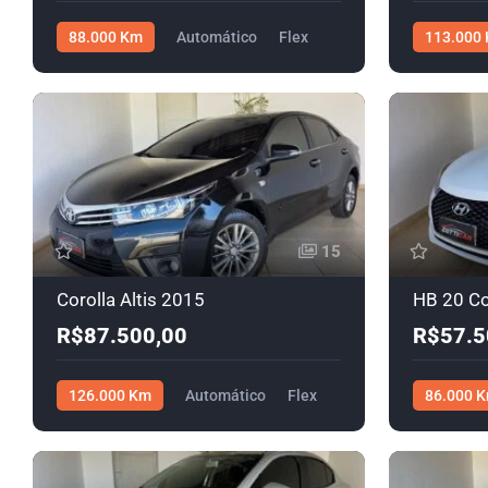
88.000 Km
Automático
Flex
113.000
R$102.900,00
Diesel
R
15
Corolla Altis 2015
HB 20 Co
R$87.500,00
R$57.5
126.000 Km
Automático
Flex
86.000 
R$87.500,00
R$57.500,