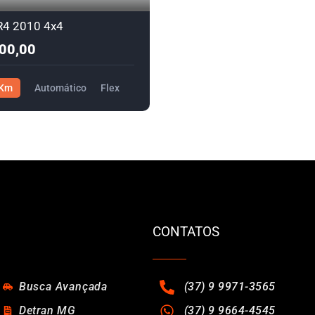
R4 2010 4x4
00,00
 Km
Automático
Flex
4.500,00
CONTATOS
Busca Avançada
(37) 9 9971-3565
Detran MG
(37) 9 9664-4545