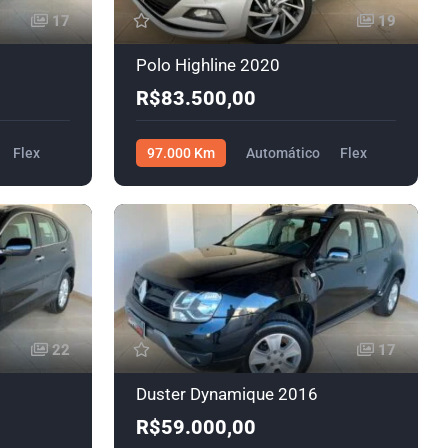
17
19
Polo Highline 2020
R$83.500,00
Flex
97.000 Km
Automático
Flex
R$83.500,00
22
17
Duster Dynamique 2016
R$59.000,00