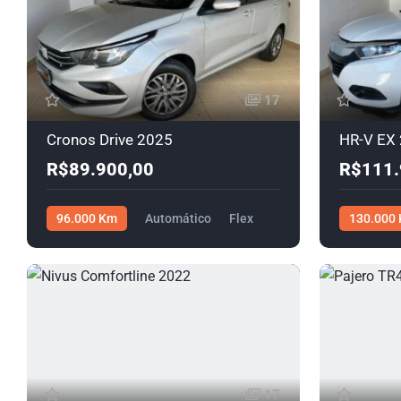
17
Cronos Drive 2025
HR-V EX
R$89.900,00
R$111.
96.000 Km
Automático
Flex
130.000
R$89.900,00
R$111.900
17