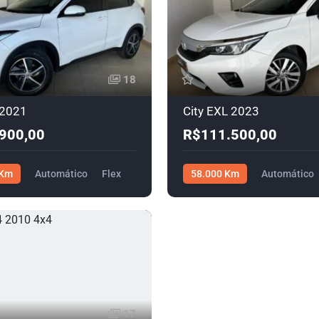
18
 2021
City EXL 2023
900,00
R$111.500,00
 Km
Automático
Flex
58.000 Km
Automático
,00
R$111.500,00
17