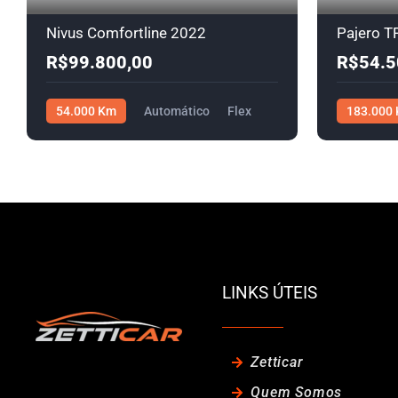
Nivus Comfortline 2022
Pajero T
R$99.800,00
R$54.5
54.000 Km
Automático
Flex
183.000
R$99.800,00
4x4
R$5
LINKS ÚTEIS
Zetticar
Quem Somos