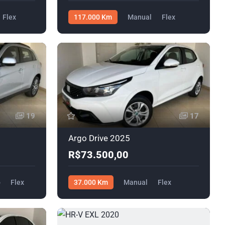
Flex
117.000 Km
Manual
Flex
R$59.000,00
19
17
Argo Drive 2025
R$73.500,00
o
Flex
37.000 Km
Manual
Flex
R$73.500,00