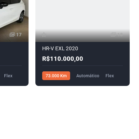
17
18
HR-V EXL 2020
R$110.000,00
Flex
73.000 Km
Automático
Flex
R$110.000,00